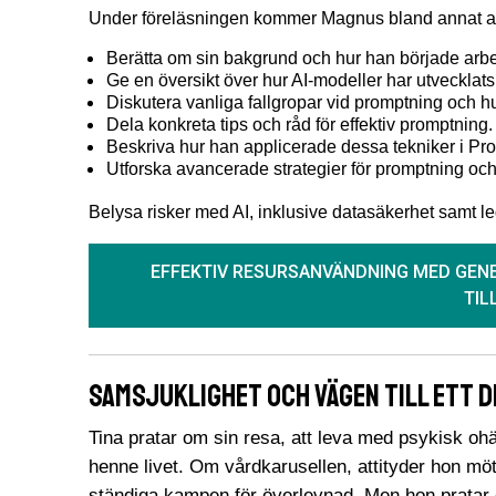
Under föreläsningen kommer Magnus bland annat at
Berätta om sin bakgrund och hur han började arb
Ge en översikt över hur AI-modeller har utvecklat
Diskutera vanliga fallgropar vid promptning och 
Dela konkreta tips och råd för effektiv promptning.
Beskriva hur han applicerade dessa tekniker i Pr
Utforska avancerade strategier för promptning o
Belysa risker med AI, inklusive datasäkerhet samt le
EFFEKTIV RESURSANVÄNDNING MED GENE
TIL
Samsjuklighet och vägen till ett d
Tina pratar om sin resa, att leva med psykisk ohä
henne livet. Om vårdkarusellen, attityder hon mött
ständiga kampen för överlevnad. Men hon pratar o