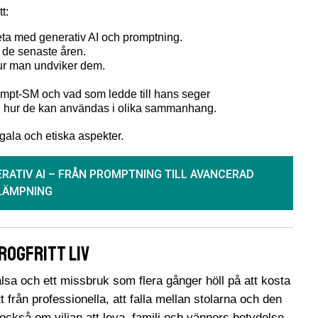
t:
eta med generativ AI och promptning.
s de senaste åren.
hur man undviker dem.
ompt-SM och vad som ledde till hans seger
ch hur de kan användas i olika sammanhang.
gala och etiska aspekter.
RATIV AI – FRÅN PROMPTNING TILL AVANCERAD
LÄMPNING
rogfritt liv
lsa och ett missbruk som flera gånger höll på att kosta
 från professionella, att falla mellan stolarna och den
ckså om viljan att leva, familj och vänners betydelse