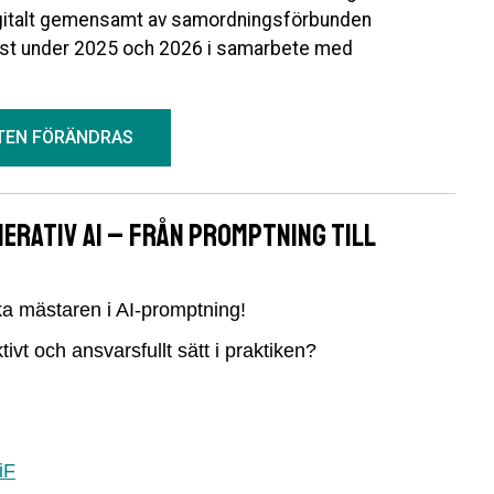
igitalt gemensamt av samordningsförbunden
st under 2025 och 2026 i samarbete med
ETEN FÖRÄNDRAS
erativ AI – från promptning till
a mästaren i AI-promptning!
vt och ansvarsfullt sätt i praktiken?
iF