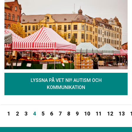
LYSSNA PÅ VET NI!! AUTISM OCH
KOMMUNIKATION
1
2
3
4
5
6
7
8
9
10
11
12
13