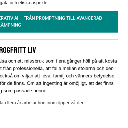
gala och etiska aspekter.
RATIV AI – FRÅN PROMPTNING TILL AVANCERAD
LÄMPNING
rogfritt liv
lsa och ett missbruk som flera gånger höll på att kosta
 från professionella, att falla mellan stolarna och den
ckså om viljan att leva, familj och vänners betydelse
ör de finns. Om att ingenting är omöjligt, att det finns
 väg som passade henne.
an flera år arbetar hon inom öppenvården.