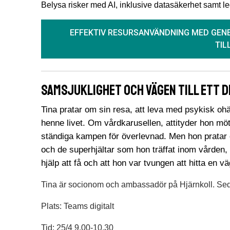
Belysa risker med AI, inklusive datasäkerhet samt le
EFFEKTIV RESURSANVÄNDNING MED GENE
TIL
Samsjuklighet och vägen till ett d
Tina pratar om sin resa, att leva med psykisk ohä
henne livet. Om vårdkarusellen, attityder hon mött
ständiga kampen för överlevnad. Men hon pratar o
och de superhjältar som hon träffat inom vården, f
hjälp att få och att hon var tvungen att hitta en
Tina är socionom och ambassadör på Hjärnkoll. Sed
Plats: Teams digitalt
Tid: 25/4 9.00-10.30