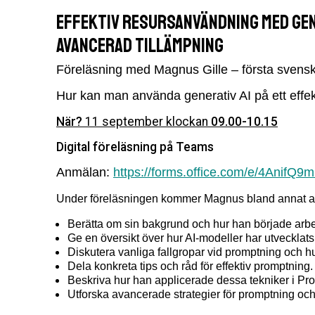
Effektiv resursanvändning med gen
avancerad tillämpning
Föreläsning med Magnus Gille – första svensk
Hur kan man använda generativ AI på ett effekti
När?
11 september klockan
09.00-10.15
Digital föreläsning på Teams
Anmälan:
https://forms.office.com/e/4AnifQ9m
Under föreläsningen kommer Magnus bland annat at
Berätta om sin bakgrund och hur han började arb
Ge en översikt över hur AI-modeller har utvecklat
Diskutera vanliga fallgropar vid promptning och 
Dela konkreta tips och råd för effektiv promptning.
Beskriva hur han applicerade dessa tekniker i Pr
Utforska avancerade strategier för promptning o