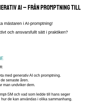
erativ AI – från promptning till
a mästaren i AI-promptning!
vt och ansvarsfullt sätt i praktiken?
iF
t:
eta med generativ AI och promptning.
s de senaste åren.
hur man undviker dem.
ompt-SM och vad som ledde till hans seger
ch hur de kan användas i olika sammanhang.