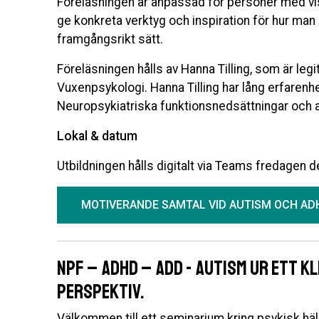
Föreläsningen är anpassad för personer med vis
ge konkreta verktyg och inspiration för hur ma
framgångsrikt sätt.
Föreläsningen hålls av Hanna Tilling, som är legi
Vuxenpsykologi. Hanna Tilling har lång erfarenhet
Neuropsykiatriska funktionsnedsättningar och 
Lokal & datum
Utbildningen hålls digitalt via Teams fredagen 
MOTIVERANDE SAMTAL VID AUTISM OCH AD
NPF – ADHD – ADD - Autism ur ett k
perspektiv.
Välkommen till ett seminarium kring psykisk häls