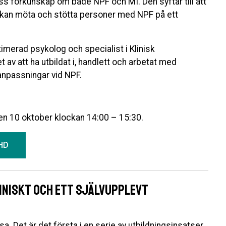
s förkunskap om både NPF och MI. Den syftar till att
n kan möta och stötta personer med NPF på ett
timerad psykolog och specialist i Klinisk
 av att ha utbildat i, handlett och arbetat med
anpassningar vid NPF.
den 10 oktober klockan 14:00 – 15:30.
HD
liniskt och ett självupplevt
a. Det är det första i en serie av utbildningsinsatser